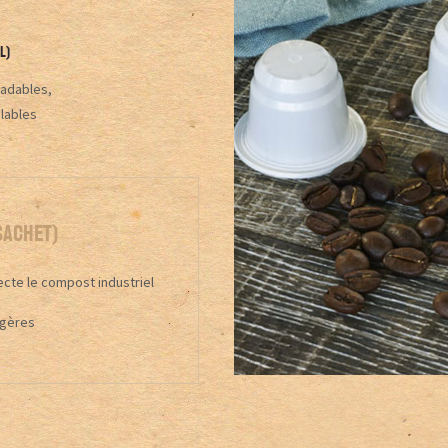
L)
radables,
lables
SACHET)
lecte le compost industriel
agères