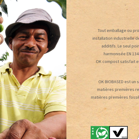
Tout emballage ou pro
installation industrielle
additifs. Le seul po
harmonisée EN 13432
OK compost satisfait en
OK BIOBASED est un sy
matières premières ren
matières premières fossi