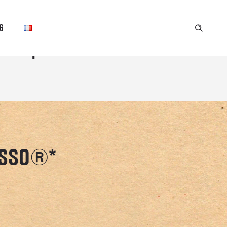
G
 nespresso
ESSO®*